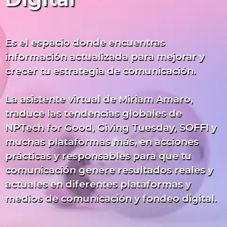
Es el espacio donde encuentras
información actualizada para mejorar y
crecer tu estrategia de comunicación.
La asistente virtual de Miriam Amaro,
traduce las tendencias globales de
NPTech for Good, Giving Tuesday, SOFFI y
muchas plataformas más, en acciones
prácticas y responsables para que tu
comunicación genere resultados reales y
actuales en diferentes plataformas y
medios de comunicación y fondeo digital.