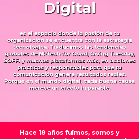
Digital
es el espacio donde la pasión de tu
organización se encuentra con la estrategia
tecnológica. Traducimos las tendencias
globales de
NPTech for Good, Giving Tuesday,
SOFFI
y muchas plataformas más, en acciones
prácticas y responsables para que tu
comunicación genere resultados reales.
Porque en el mundo digital, cada buena causa
merece un efecto imparable.
Hace 18 años fuimos, somos y