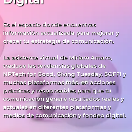
Es el espacio donde encuentras
información actualizada para mejorar y
crecer tu estrategia de comunicación.
La asistente virtual de Miriam Amaro,
traduce las tendencias globales de
NPTech for Good, Giving Tuesday, SOFFI y
muchas plataformas más, en acciones
prácticas y responsables para que tu
comunicación genere resultados reales y
actuales en diferentes plataformas y
medios de comunicación y fondeo digital.